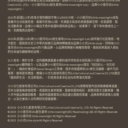
2019年(民國108年)移鄉至南台灣嘉義桃城，創辦小小文化創意有限公司(Little Cultural and 
Creative CO., LTD.)、小小逐月坊181創生基地(little-moonlight Lab.)、品牌小小逐月坊(little-
moonlight)。
2022年(民國111年)核准文號府觀旅字第1113602670號，小小逐月坊(little-moonlight)成為
嘉義市合法街屋民宿，嘉義市民宿012號，充滿藝文氣息的老屋藝廊空間，欣賞展覽、藝
文活動表演，品嚐小小親自烹煮的各國料理和飲品點心，如果累了，留下來休憩或住上一
宿，充飽電再出發吧！
2023年(民國112年)將小小逐月坊181創生基地(little-moonlight Lab.)其所進行社區營造、地
方創生、藝術與文史工作等內容進行品牌商轉後提出品牌小小式(little-style)，同時為小小
逐月坊(little-moonlight)的 行動品牌，以品牌矩陣進行維權與管理，做為與來嘉旅人朋友
們分享城市觀察學的詮釋。
以人為本，樂於分享，並持續推廣嘉義木都的城市特色與木造街屋小小逐月坊(little-
moonlight)獨特魅力，以及品牌小小逐月坊(little-moonlight)理念「找回初心，勿忘初
衷。」，藉由社會設計(Social Design)之思維，逐步改善國華街181巷生活議題，讓平凡的
事情，變得更有價值，實踐小小文化創意有限公司(Little Cultural and Creative CO.,LTD)理念
「藝術即生活，生活即藝術」，打造善良素淨且自在的聚落式經營。
小小文化創意有限公司(Little Cultural and Creative CO.,LTD)業務經營內容與推廣範疇涵蓋：
百年古屋風格旅宿經營、老屋創生基地營運、藝廊與藝術經紀、展覽與藝文活動策畫、職
人手作藝品推廣與販售、藝術地圖建置與台灣走讀主題路徑策畫、品牌美學資源導入與整
合，以及社會與人文科學研究發展服務。
© 2019  小小文化創意有限公司 Little Cultural and Creative Co., LTD. All Rights Reserved.  
© 2019  小小逐月坊181創生基地 little-moonlight181 Placemaking LAB. All Rights Reserved.  
© 2019  小小逐月坊 little-moonlight All Rights Reserved.  
© 2023  小小式little-style All Rights Reserved.  