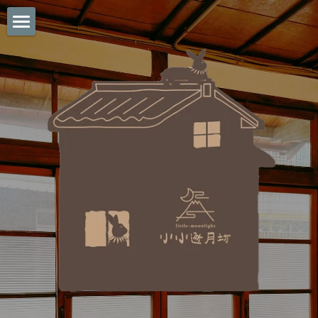
Home
About
Gallery
Media
Contact
POWERED BY