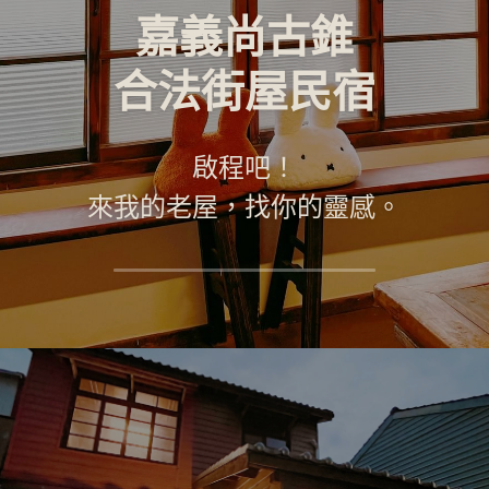
嘉義尚古錐
合法街屋民宿
啟程吧！
來我的老屋，找你的靈感。