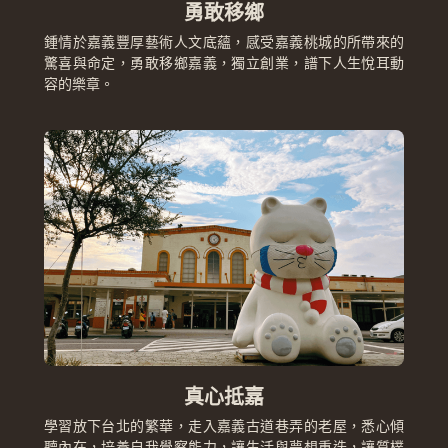
勇敢移鄉
鍾情於嘉義豐厚藝術人文底蘊，感受嘉義桃城的所帶來的
驚喜與命定，勇敢移鄉嘉義，獨立創業，譜下人生悅耳動
容的樂章。
真心抵嘉
學習放下台北的繁華，走入嘉義古道巷弄的老屋，悉心傾
聽內在，培養自我覺察能力，讓生活與夢想重迭，讓質樸